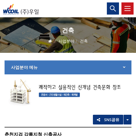
(주)
통
합
우
검
색
일
열
건축
기
사업분야
건축
사업분야 메뉴
TO
SNS공유
춘천지검 강릉지청 신축공사