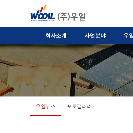
(주)
통
합
검
우
색
열
일
기
회사소개
사업분야
우
우일뉴스
포토갤러리