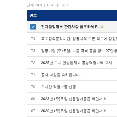
전체
74
개 (
1
/ 4 페이지 )
번호
전자출입명부 관련사항 참조하세요~
74
옥포장학문화재단, 강릉지역 모든 학교에 강원
73
강릉기업 (주)우일, 가뭄 극복 동참 생수 27만
72
2025년 도내 건설업체 시공능력평가액 고시
71
공사 낙찰을 축하합니다.
70
오대한 적멸보궁 산행
69
2023년 (주)우일 신용평가등급 확인서
67
2020년 (주)우일 신용평가등급 확인서