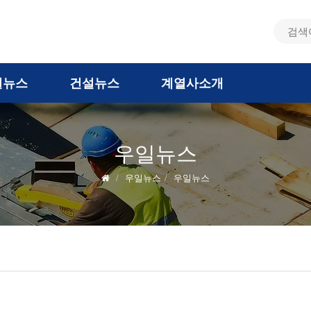
통
검
색
합
어
검
일뉴스
건설뉴스
계열사소개
색
우일뉴스
우일뉴스
우일뉴스