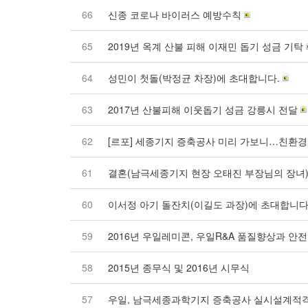
66
신종 코로나 바이러스 예방수칙
65
2019년 옥계 산불 피해 이재민 돕기 성금 기탁
64
성민이 첫돌(박정균 차장)에 초대합니다.
63
2017년 산불피해 이웃돕기 성금 강릉시 전달
62
[르포] 세종기지 증축공사 미리 가보니…친환경
61
결혼(남극세종기지 현장 오태진 부장님의 장녀
60
이서정 아기 돌잔치(이길도 과장)에 초대합니다 ^^
59
2016년 우일레미콘, 우일R&A 품질향상과 안
58
2015년 종무식 및 2016년 시무식
57
우일, 남극세종과학기지 증축공사 실시설계적