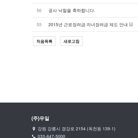
56
공사 낙찰을 축하합니다.
55
2015년 근로장려금·자녀장려금 제도 안내
처음목록
새로고침
(주)우일
강원 강릉시 경강로 2154 (옥천동 139-1)
033-647-5000