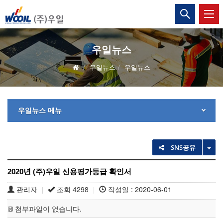
(주)
통
합
우
검
색
일
열
우일뉴스
기
우일뉴스
우일뉴스
우일뉴스 메뉴
TO
SNS공유
2020년 (주)우일 신용평가등급 확인서
관리자
조회 4298
작성일 : 2020-06-01
|
|
첨부파일이 없습니다.